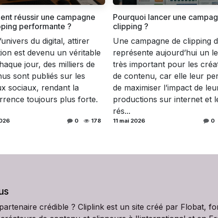
nt réussir une campagne
Pourquoi lancer une campa
pping performante ?
clipping ?
univers du digital, attirer
Une campagne de clipping di
ntion est devenu un véritable
représente aujourd’hui un le
Chaque jour, des milliers de
très important pour les créa
us sont publiés sur les
de contenu, car elle leur pe
x sociaux, rendant la
de maximiser l’impact de leu
rence toujours plus forte.
productions sur internet et l
rés...
2026
0
178
11 mai 2026
0
us
tenaire crédible ? Cliplink est un site créé par Flobat, f