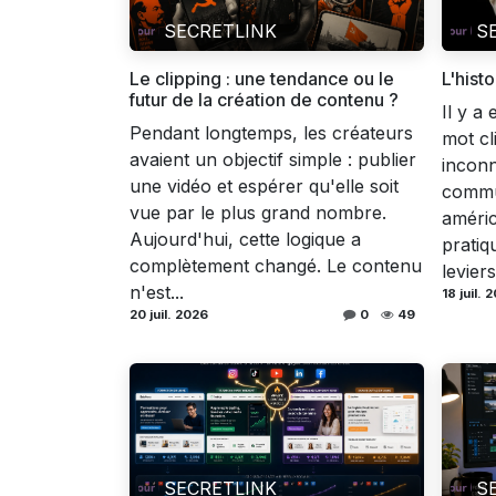
SECRETLINK
S
Le clipping : une tendance ou le
L'histo
futur de la création de contenu ?
Il y a
Pendant longtemps, les créateurs
mot cl
avaient un objectif simple : publier
incon
une vidéo et espérer qu'elle soit
commu
vue par le plus grand nombre.
améric
Aujourd'hui, cette logique a
pratiq
complètement changé. Le contenu
levier
n'est...
18 juil. 
20 juil. 2026
0
49
SECRETLINK
S