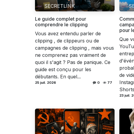
SECRETLINK
S
Le guide complet pour
Comme
comprendre le clipping
campag
pour l
Vous avez entendu parler de
Que vo
clipping , de clippeurs ou de
YouTu
campagnes de clipping , mais vous
entrep
ne comprenez pas vraiment de
d'évé
quoi il s'agit ? Pas de panique. Ce
probab
guide est conçu pour les
de vid
débutants. En quel...
Insta
25 juil. 2026
0
77
Shorts.
23 juil. 