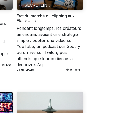
SECRETLINK
État du marché du clipping aux
États-Unis
ours
Pendant longtemps, les créateurs
e
américains avaient une stratégie
simple : publier une vidéo sur
est
YouTube, un podcast sur Spotify
ou un live sur Twitch, puis
pper
attendre que leur audience la
découvre. Auj...
172
21 juil. 2026
0
51