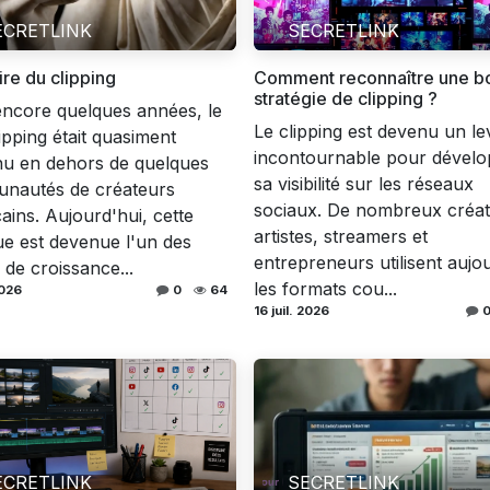
ECRETLINK
SECRETLINK
ire du clipping
Comment reconnaître une b
stratégie de clipping ?
 encore quelques années, le
Le clipping est devenu un le
ipping était quasiment
incontournable pour dévelo
nu en dehors de quelques
sa visibilité sur les réseaux
nautés de créateurs
sociaux. De nombreux créat
ains. Aujourd'hui, cette
artistes, streamers et
ue est devenue l'un des
entrepreneurs utilisent aujo
s de croissance...
les formats cou...
2026
0
64
16 juil. 2026
ECRETLINK
SECRETLINK