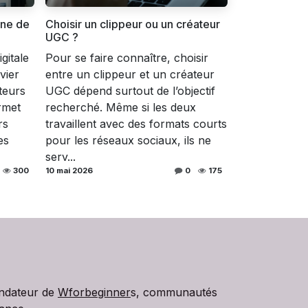
gne de
Choisir un clippeur ou un créateur
UGC ?
gitale
Pour se faire connaître, choisir
vier
entre un clippeur et un créateur
teurs
UGC dépend surtout de l’objectif
rmet
recherché. Même si les deux
rs
travaillent avec des formats courts
es
pour les réseaux sociaux, ils ne
serv...
300
10 mai 2026
0
175
ondateur de
Wforbeginner
s, communautés