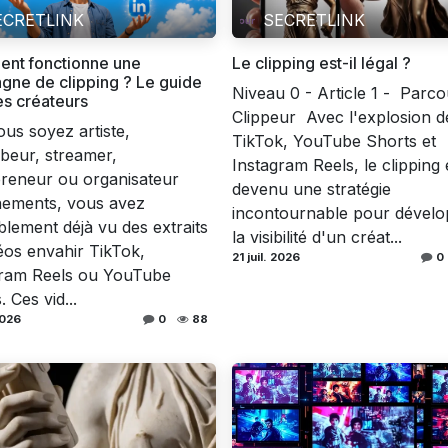
ECRETLINK
SECRETLINK
nt fonctionne une
Le clipping est-il légal ?
ne de clipping ? Le guide
Niveau 0 - Article 1 - ​ Parc
es créateurs
Clippeur ​ Avec l'explosion d
us soyez artiste,
TikTok, YouTube Shorts et
beur, streamer,
Instagram Reels, le clipping 
reneur ou organisateur
devenu une stratégie
nements, vous avez
incontournable pour dévelo
lement déjà vu des extraits
la visibilité d'un créat...
éos envahir TikTok,
21 juil. 2026
0
gram Reels ou YouTube
 Ces vid...
2026
0
88