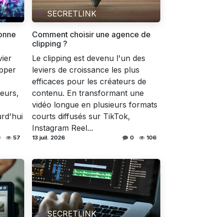
SECRETLINK
onne
Comment choisir une agence de
clipping ?
vier
Le clipping est devenu l'un des
pper
leviers de croissance les plus
efficaces pour les créateurs de
eurs,
contenu. En transformant une
vidéo longue en plusieurs formats
urd'hui
courts diffusés sur TikTok,
Instagram Reel...
0
57
13 juil. 2026
0
106
SECRETLINK