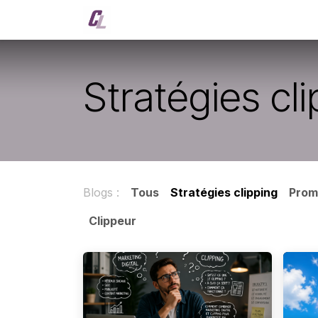
Se rendre au contenu
Accueil
Solutions
Rejoignez-n
Stratégies cl
Blogs :
Tous
Stratégies clipping
Prom
Clippeur